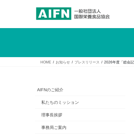
コ
ナ
ン
ビ
テ
ゲ
ン
ー
ツ
シ
へ
ョ
ス
ン
キ
に
ッ
移
HOME
お知らせ
プレスリリース
2026年度「総
プ
動
AIFNのご紹介
私たちのミッション
理事長挨拶
事務局ご案内