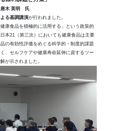
唐木 英明 氏
による基調講演
が行われました。
に健康食品を積極的に活用する」という政策的
日本21（第三次）においても健康食品は主要
食品の有効性評価をめぐる科学的・制度的課題
なく、セルフケアや健康寿命延伸に資するツー
見解が示されました。