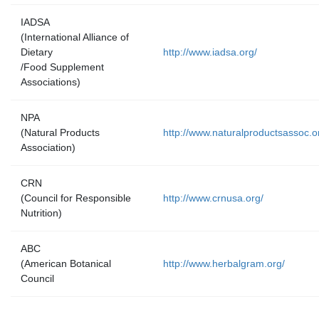
IADSA
(International Alliance of
Dietary
http://www.iadsa.org/
/Food Supplement
Associations)
NPA
(Natural Products
http://www.naturalproductsassoc.o
Association)
CRN
(Council for Responsible
http://www.crnusa.org/
Nutrition)
ABC
(American Botanical
http://www.herbalgram.org/
Council