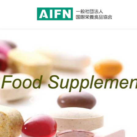
コ
ナ
ン
ビ
テ
ゲ
ン
ー
ツ
シ
へ
ョ
ス
ン
キ
に
ッ
移
プ
動
Previous