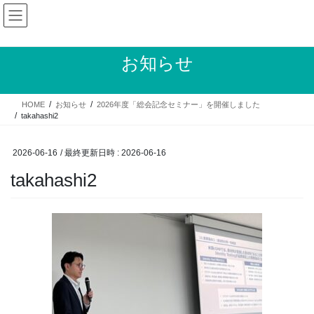
コ
ナ
ン
ビ
テ
ゲ
ン
ー
お知らせ
ツ
シ
へ
ョ
ス
ン
HOME
お知らせ
2026年度「総会記念セミナー」を開催しました
キ
に
takahashi2
ッ
移
プ
動
2026-06-16
/ 最終更新日時 :
2026-06-16
takahashi2