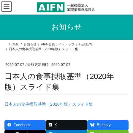
コ
ナ
ン
ビ
テ
ゲ
ン
ー
お知らせ
ツ
シ
へ
ョ
ス
ン
HOME
お知らせ
AIFN会員サイトトップ
行政動向
キ
に
日本人の食事摂取基準（2020年版）スライド集
ッ
移
プ
動
2020-07-07
/ 最終更新日時 :
2020-07-07
日本人の食事摂取基準（2020年
版）スライド集
日本人の食事摂取基準（2020年版）スライド集
Facebook
X
Bluesky