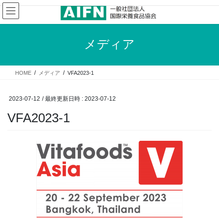
コ
ナ
ン
ビ
テ
ゲ
ン
ー
メディア
ツ
シ
へ
ョ
ス
ン
HOME
メディア
VFA2023-1
キ
に
ッ
移
プ
動
2023-07-12
/ 最終更新日時 :
2023-07-12
VFA2023-1