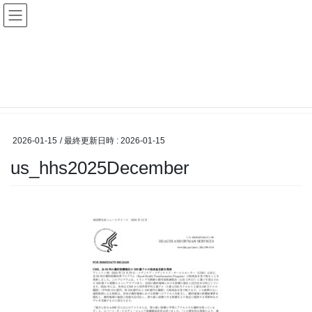
コ
ナ
ン
ビ
テ
ゲ
ン
ー
メディア
ツ
シ
へ
ョ
ス
ン
HOME
メディア
us_hhs2025December
キ
に
ッ
移
プ
動
2026-01-15
/ 最終更新日時 :
2026-01-15
us_hhs2025December