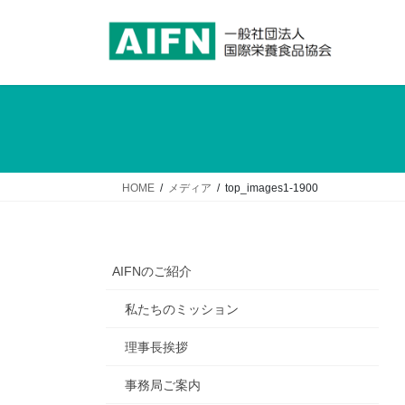
コ
ナ
ン
ビ
テ
ゲ
ン
ー
ツ
シ
へ
ョ
ス
ン
キ
に
ッ
移
HOME
メディア
top_images1-1900
プ
動
AIFNのご紹介
私たちのミッション
理事長挨拶
事務局ご案内