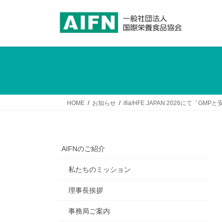
コ
ナ
ン
ビ
テ
ゲ
ン
ー
ツ
シ
へ
ョ
ス
ン
キ
に
ッ
移
HOME
お知らせ
ifia/HFE JAPAN 2026にて
プ
動
AIFNのご紹介
私たちのミッション
理事長挨拶
事務局ご案内