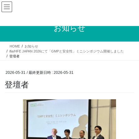
コ
ナ
ン
ビ
テ
ゲ
ン
ー
お知らせ
ツ
シ
へ
ョ
ス
ン
HOME
お知らせ
キ
に
ifia/HFE JAPAN 2026にて「GMPと安全性」ミニシンポジウム開催しました
ッ
移
登壇者
プ
動
2026-05-31
/ 最終更新日時 :
2026-05-31
登壇者