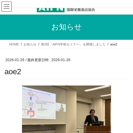
コ
ナ
ン
ビ
テ
ゲ
ン
ー
お知らせ
ツ
シ
へ
ョ
ス
ン
HOME
お知らせ
第2回「AIFN学術セミナー」を開催しました
aoe2
キ
に
ッ
移
プ
動
2026-01-26
/ 最終更新日時 :
2026-01-26
aoe2