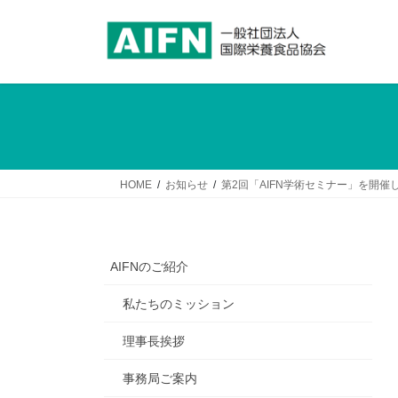
コ
ナ
ン
ビ
テ
ゲ
ン
ー
ツ
シ
へ
ョ
ス
ン
キ
に
ッ
移
HOME
お知らせ
第2回「AIFN学術セミナー」を開催
プ
動
AIFNのご紹介
私たちのミッション
理事長挨拶
事務局ご案内