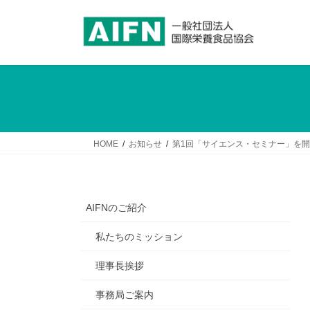
コ
ナ
ン
ビ
テ
ゲ
ン
ー
ツ
シ
へ
ョ
ス
ン
キ
に
ッ
移
HOME
お知らせ
第1回「サイエンス・セミナー」を
プ
動
AIFNのご紹介
私たちのミッション
理事長挨拶
事務局ご案内