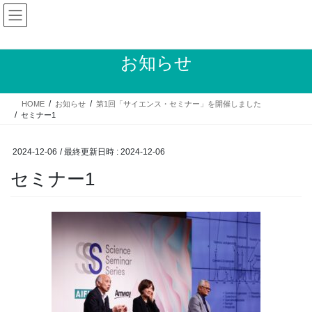
コ
ナ
ン
ビ
テ
ゲ
ン
ー
お知らせ
ツ
シ
へ
ョ
ス
ン
HOME
お知らせ
第1回「サイエンス・セミナー」を開催しました
キ
に
セミナー1
ッ
移
プ
動
2024-12-06
/ 最終更新日時 :
2024-12-06
セミナー1