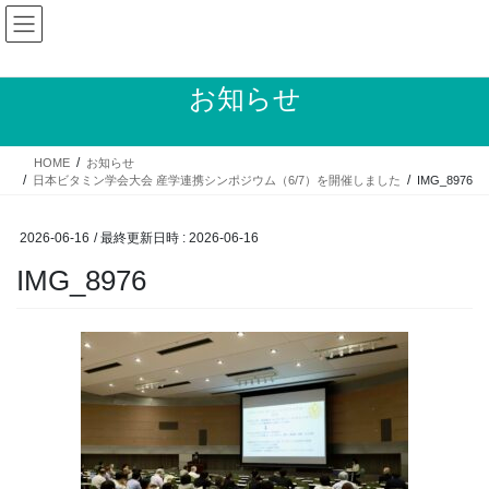
コ
ナ
ン
ビ
テ
ゲ
ン
ー
お知らせ
ツ
シ
へ
ョ
ス
ン
HOME
お知らせ
キ
に
日本ビタミン学会大会 産学連携シンポジウム（6/7）を開催しました
IMG_8976
ッ
移
プ
動
2026-06-16
/ 最終更新日時 :
2026-06-16
IMG_8976