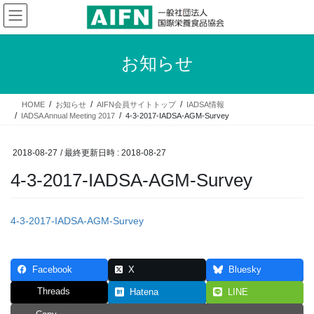
コ
ナ
ン
ビ
テ
ゲ
ン
ー
お知らせ
ツ
シ
へ
ョ
ス
ン
HOME
お知らせ
AIFN会員サイトトップ
IADSA情報
キ
に
IADSA Annual Meeting 2017
4-3-2017-IADSA-AGM-Survey
ッ
移
プ
動
2018-08-27
/ 最終更新日時 :
2018-08-27
4-3-2017-IADSA-AGM-Survey
4-3-2017-IADSA-AGM-Survey
Facebook
X
Bluesky
Threads
Hatena
LINE