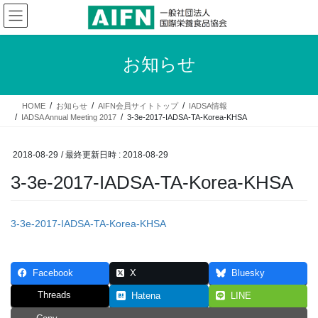
コ
ナ
ン
ビ
テ
ゲ
ン
ー
お知らせ
ツ
シ
へ
ョ
ス
ン
HOME
お知らせ
AIFN会員サイトトップ
IADSA情報
キ
に
IADSA Annual Meeting 2017
3-3e-2017-IADSA-TA-Korea-KHSA
ッ
移
プ
動
2018-08-29
/ 最終更新日時 :
2018-08-29
3-3e-2017-IADSA-TA-Korea-KHSA
3-3e-2017-IADSA-TA-Korea-KHSA
Facebook
X
Bluesky
Threads
Hatena
LINE