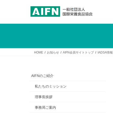
コ
ナ
ン
ビ
テ
ゲ
ン
ー
ツ
シ
へ
ョ
ス
ン
キ
に
ッ
移
HOME
お知らせ
AIFN会員サイトトップ
IADSA情報
プ
動
AIFNのご紹介
私たちのミッション
理事長挨拶
事務局ご案内