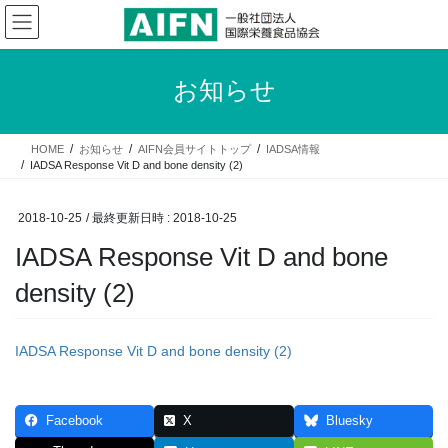
コ
ナ
ン
ビ
テ
ゲ
ン
ー
お知らせ
ツ
シ
へ
ョ
ス
ン
HOME
お知らせ
AIFN会員サイトトップ
IADSA情報
キ
に
IADSA Response Vit D and bone density (2)
ッ
移
プ
動
2018-10-25
/ 最終更新日時 :
2018-10-25
IADSA Response Vit D and bone
density (2)
IADSA Response Vit D and bone density (2)
Facebook
X
Bluesky