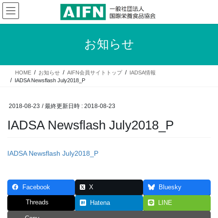
コ
ナ
ン
ビ
テ
ゲ
ン
ー
お知らせ
ツ
シ
へ
ョ
ス
ン
HOME
お知らせ
AIFN会員サイトトップ
IADSA情報
キ
に
IADSA Newsflash July2018_P
ッ
移
プ
動
2018-08-23
/ 最終更新日時 :
2018-08-23
IADSA Newsflash July2018_P
IADSA Newsflash July2018_P
Facebook
X
Bluesky
Threads
Hatena
LINE