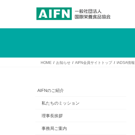
コ
ナ
ン
ビ
テ
ゲ
ン
ー
ツ
シ
へ
ョ
ス
ン
キ
に
ッ
移
HOME
お知らせ
AIFN会員サイトトップ
IADSA情報
プ
動
AIFNのご紹介
私たちのミッション
理事長挨拶
事務局ご案内