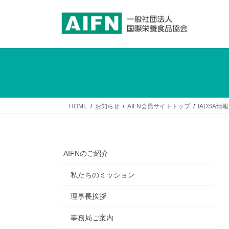
コ
ナ
ン
ビ
テ
ゲ
ン
ー
ツ
シ
へ
ョ
ス
ン
キ
に
ッ
移
HOME
お知らせ
AIFN会員サイトトップ
IADSA情報
プ
動
AIFNのご紹介
私たちのミッション
理事長挨拶
事務局ご案内