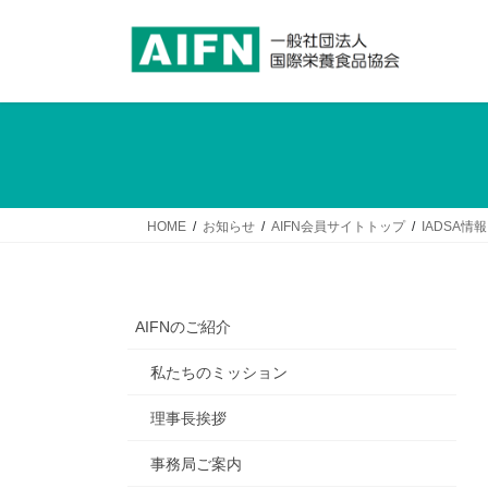
コ
ナ
ン
ビ
テ
ゲ
ン
ー
ツ
シ
へ
ョ
ス
ン
キ
に
ッ
移
HOME
お知らせ
AIFN会員サイトトップ
IADSA情報
プ
動
AIFNのご紹介
私たちのミッション
理事長挨拶
事務局ご案内