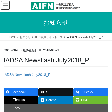
コ
ナ
ン
ビ
テ
ゲ
ン
ー
お知らせ
ツ
シ
へ
ョ
ス
ン
HOME
お知らせ
AIFN会員サイトトップ
IADSA Newsflash July2018_P
キ
に
ッ
移
プ
動
2018-08-23
/ 最終更新日時 :
2018-08-23
IADSA Newsflash July2018_P
IADSA Newsflash July2018_P
Facebook
X
Bluesky
Threads
Hatena
LINE
Copy