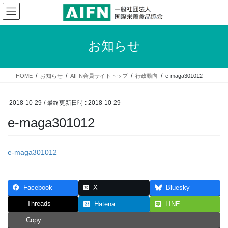
コ
ナ
ン
ビ
テ
ゲ
ン
ー
お知らせ
ツ
シ
へ
ョ
ス
ン
HOME
お知らせ
AIFN会員サイトトップ
行政動向
e-maga301012
キ
に
ッ
移
プ
動
2018-10-29
/ 最終更新日時 :
2018-10-29
e-maga301012
e-maga301012
Facebook
X
Bluesky
Threads
Hatena
LINE
Copy