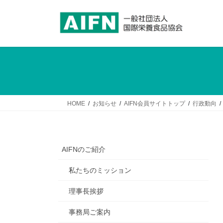
コ
ナ
ン
ビ
テ
ゲ
ン
ー
ツ
シ
へ
ョ
ス
ン
キ
に
ッ
移
HOME
お知らせ
AIFN会員サイトトップ
行政動向
プ
動
AIFNのご紹介
私たちのミッション
理事長挨拶
事務局ご案内