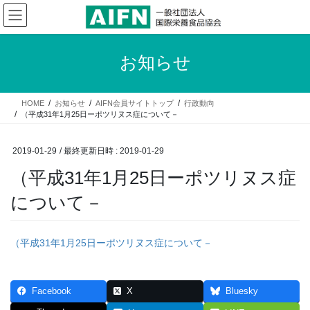
コ
ナ
ン
ビ
テ
ゲ
ン
ー
お知らせ
ツ
シ
へ
ョ
ス
ン
HOME
お知らせ
AIFN会員サイトトップ
行政動向
キ
に
（平成31年1月25日ーポツリヌス症について－
ッ
移
プ
動
2019-01-29
/ 最終更新日時 :
2019-01-29
（平成31年1月25日ーポツリヌス症
について－
（平成31年1月25日ーポツリヌス症について－
Facebook
X
Bluesky