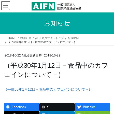
コ
ナ
ン
ビ
テ
ゲ
ン
ー
お知らせ
ツ
シ
へ
ョ
ス
ン
HOME
お知らせ
AIFN会員サイトトップ
行政動向
キ
に
（平成30年1月12日－食品中のカフェインについて－)
ッ
移
プ
動
2018-10-22
/ 最終更新日時 :
2018-10-22
（平成30年1月12日－食品中のカフ
ェインについて－)
（平成30年1月12日－食品中のカフェインについて－)
Facebook
X
Bluesky