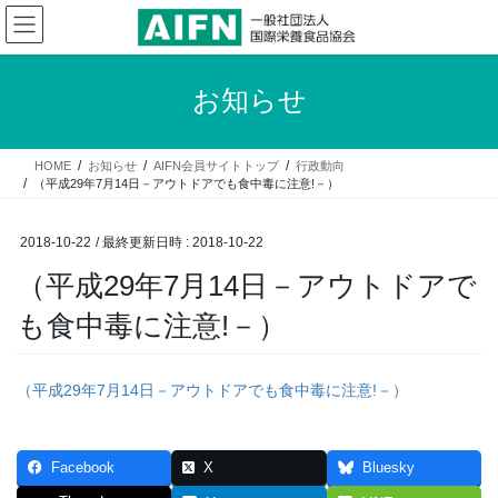
コ
ナ
ン
ビ
テ
ゲ
ン
ー
お知らせ
ツ
シ
へ
ョ
ス
ン
HOME
お知らせ
AIFN会員サイトトップ
行政動向
キ
に
（平成29年7月14日－アウトドアでも食中毒に注意!－）
ッ
移
プ
動
2018-10-22
/ 最終更新日時 :
2018-10-22
（平成29年7月14日－アウトドアで
も食中毒に注意!－）
（平成29年7月14日－アウトドアでも食中毒に注意!－）
Facebook
X
Bluesky