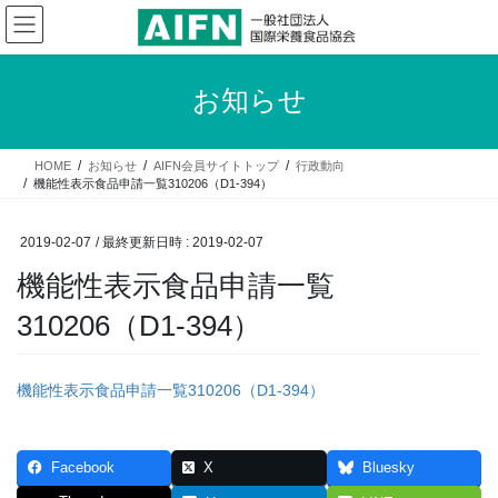
コ
ナ
ン
ビ
テ
ゲ
ン
ー
お知らせ
ツ
シ
へ
ョ
ス
ン
HOME
お知らせ
AIFN会員サイトトップ
行政動向
キ
に
機能性表示食品申請一覧310206（D1-394）
ッ
移
プ
動
2019-02-07
/ 最終更新日時 :
2019-02-07
機能性表示食品申請一覧
310206（D1-394）
機能性表示食品申請一覧310206（D1-394）
Facebook
X
Bluesky