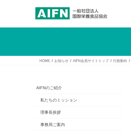
コ
ナ
ン
ビ
テ
ゲ
ン
ー
ツ
シ
へ
ョ
ス
ン
キ
に
ッ
移
HOME
お知らせ
AIFN会員サイトトップ
行政動向
プ
動
AIFNのご紹介
私たちのミッション
理事長挨拶
事務局ご案内