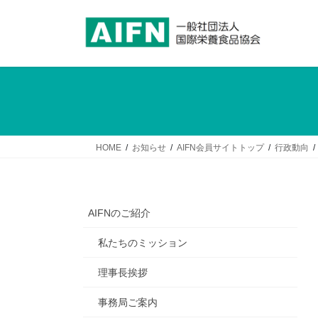
コ
ナ
ン
ビ
テ
ゲ
ン
ー
ツ
シ
へ
ョ
ス
ン
キ
に
ッ
移
HOME
お知らせ
AIFN会員サイトトップ
行政動向
プ
動
AIFNのご紹介
私たちのミッション
理事長挨拶
事務局ご案内