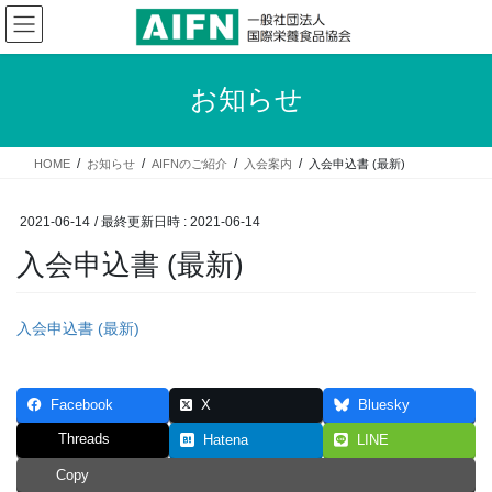
コ
ナ
ン
ビ
テ
ゲ
ン
ー
お知らせ
ツ
シ
へ
ョ
ス
ン
HOME
お知らせ
AIFNのご紹介
入会案内
入会申込書 (最新)
キ
に
ッ
移
プ
動
2021-06-14
/ 最終更新日時 :
2021-06-14
入会申込書 (最新)
入会申込書 (最新)
Facebook
X
Bluesky
Threads
Hatena
LINE
Copy