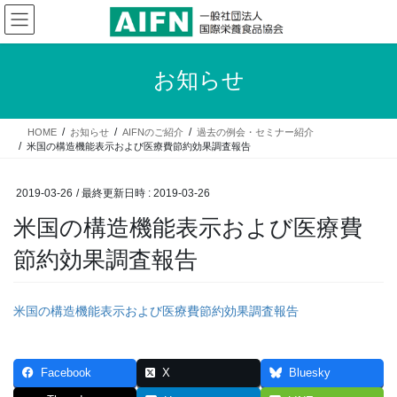
コ
ナ
ン
ビ
テ
ゲ
ン
ー
お知らせ
ツ
シ
へ
ョ
ス
ン
HOME
お知らせ
AIFNのご紹介
過去の例会・セミナー紹介
キ
に
米国の構造機能表示および医療費節約効果調査報告
ッ
移
プ
動
2019-03-26
/ 最終更新日時 :
2019-03-26
米国の構造機能表示および医療費
節約効果調査報告
米国の構造機能表示および医療費節約効果調査報告
Facebook
X
Bluesky