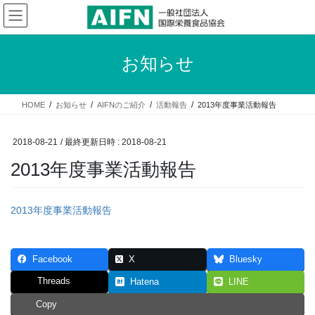
コ
ナ
ン
ビ
テ
ゲ
ン
ー
お知らせ
ツ
シ
へ
ョ
ス
ン
HOME
お知らせ
AIFNのご紹介
活動報告
2013年度事業活動報告
キ
に
ッ
移
プ
動
2018-08-21
/ 最終更新日時 :
2018-08-21
2013年度事業活動報告
2013年度事業活動報告
Facebook
X
Bluesky
Threads
Hatena
LINE
Copy