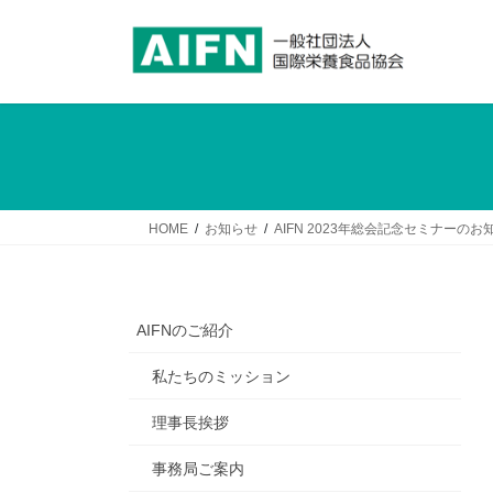
コ
ナ
ン
ビ
テ
ゲ
ン
ー
ツ
シ
へ
ョ
ス
ン
キ
に
ッ
移
HOME
お知らせ
AIFN 2023年総会記念セミナーのお知
プ
動
AIFNのご紹介
私たちのミッション
理事長挨拶
事務局ご案内