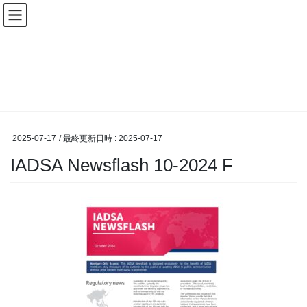
コ
ナ
ン
ビ
テ
ゲ
ン
ー
メディア
ツ
シ
へ
ョ
ス
ン
HOME
メディア
IADSA Newsflash 10-2024 F
キ
に
ッ
移
プ
動
2025-07-17
/ 最終更新日時 :
2025-07-17
IADSA Newsflash 10-2024 F