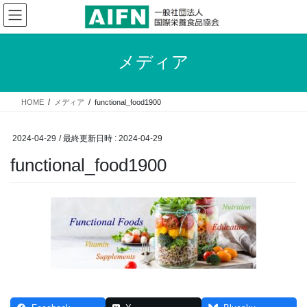
コ
ナ
ン
ビ
テ
ゲ
ン
ー
メディア
ツ
シ
へ
ョ
ス
ン
HOME
メディア
functional_food1900
キ
に
ッ
移
プ
動
2024-04-29
/ 最終更新日時 :
2024-04-29
functional_food1900