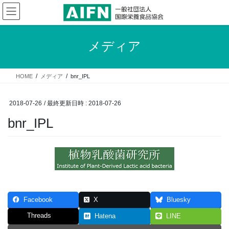
コ
ナ
ン
ビ
テ
ゲ
ン
ー
メディア
ツ
シ
へ
ョ
ス
ン
HOME
メディア
bnr_IPL
キ
に
ッ
移
プ
動
2018-07-26
/ 最終更新日時 :
2018-07-26
bnr_IPL
Facebook
X
Bluesky
Threads
Hatena
LINE