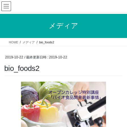
コ
ナ
ン
ビ
テ
ゲ
ン
ー
メディア
ツ
シ
へ
ョ
ス
ン
HOME
メディア
bio_foods2
キ
に
ッ
移
プ
動
2019-10-22
/ 最終更新日時 :
2019-10-22
bio_foods2