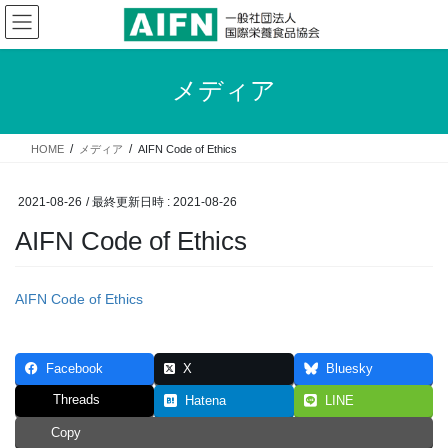
コ
ナ
ン
ビ
テ
ゲ
ン
ー
メディア
ツ
シ
へ
ョ
ス
ン
HOME
メディア
AIFN Code of Ethics
キ
に
ッ
移
プ
動
2021-08-26
/ 最終更新日時 :
2021-08-26
AIFN Code of Ethics
AIFN Code of Ethics
Facebook
X
Bluesky
Threads
Hatena
LINE
Copy