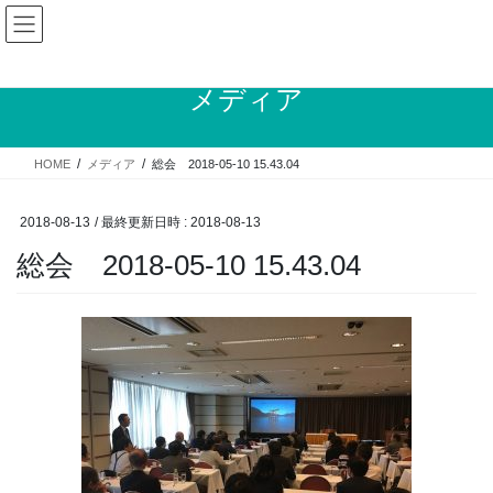
コ
ナ
ン
ビ
テ
ゲ
ン
ー
メディア
ツ
シ
へ
ョ
ス
ン
HOME
メディア
総会 2018-05-10 15.43.04
キ
に
ッ
移
プ
動
2018-08-13
/ 最終更新日時 :
2018-08-13
総会 2018-05-10 15.43.04