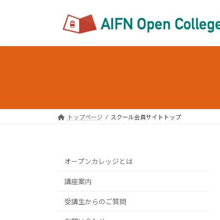
コ
ナ
ン
ビ
テ
ゲ
ン
ー
ツ
シ
へ
ョ
ス
ン
キ
に
ッ
移
プ
動
トップページ
スクール会員サイトトップ
オープンカレッジとは
講座案内
受講生からのご質問