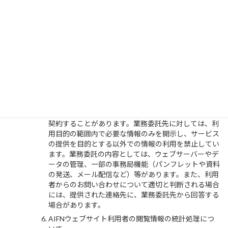
利用者の個人情報の捕捉について
AOCウェブサイトで収集された個人情報は、電話や
FAX、ハガキ等のオフラインにより得られた情報で補
足される場合があります。たとえば姓、住所、メール
アドレス、勤務先名称の変更情報などがこれにあたり
ます。
業務委託先における個人情報の取り扱いについて
AIFNは、会員向け資料やパンフレットの発送など、
個人情報を利用したサービスを行なうために、個人情
報保護等に関してAIFNが信頼できると判断した会社
（以下、「業務委託先」といいます。）に業務を委託
契約することがあります。業務委託先に対しては、利
用目的の範囲内で必要な情報のみを開示し、サービス
の提供を目的とする以外での情報の利用を禁止してい
ます。業務委託の内容としては、ウェブサーバーやデ
ータの管理、一部の事務局機能（パンフレットや資料
の発送、メール配信など）等があります。また、利用
者からのお問い合わせについて適切と判断される場合
には、提供された連絡先に、業務委託先から回答する
場合があります。
AIFNウェブサイト利用者の閲覧情報の統計処理につ